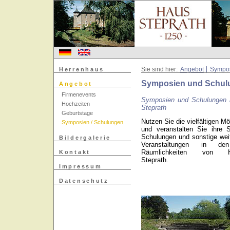
Herrenhaus
Sie sind hier:
Angebot
Sympos
Symposien und Schul
Angebot
Firmenevents
Symposien und Schulungen 
Hochzeiten
Steprath
Geburtstage
Nutzen Sie die vielfältigen Mö
Symposien / Schulungen
und veranstalten Sie ihre 
Schulungen und sonstige wei
Bildergalerie
Veranstaltungen in de
Räumlichkeiten von He
Kontakt
Steprath.
Impressum
Datenschutz