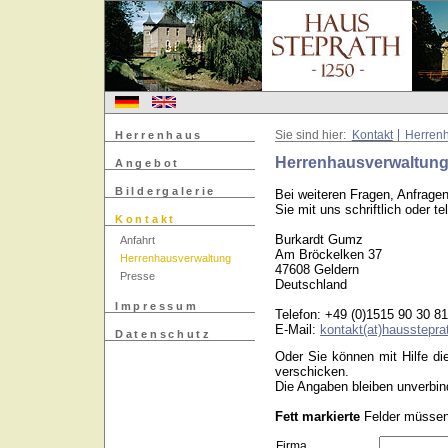
Herrenhaus
Sie sind hier:
Kontakt
Herren
Herrenhausverwaltun
Angebot
Bildergalerie
Bei weiteren Fragen, Anfrage
Sie mit uns schriftlich oder te
Kontakt
Burkardt Gumz
Anfahrt
Am Bröckelken 37
Herrenhausverwaltung
47608 Geldern
Presse
Deutschland
Impressum
Telefon: +49 (0)1515 90 30 8
E-Mail:
kontakt(at)hausstepra
Datenschutz
Oder Sie können mit Hilfe di
verschicken.
Die Angaben bleiben unverbind
Fett markierte
Felder müssen 
Firma