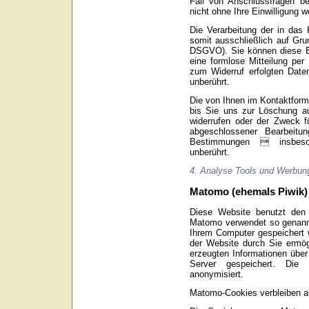
Fall von Anschlussfragen b
nicht ohne Ihre Einwilligung we
Die Verarbeitung der in das 
somit ausschließlich auf Grund
DSGVO). Sie können diese Ein
eine formlose Mitteilung per
zum Widerruf erfolgten Date
unberührt.
Die von Ihnen im Kontaktform
bis Sie uns zur Löschung auf
widerrufen oder der Zweck fü
abgeschlossener Bearbeitun
Bestimmungen  insbeson
unberührt.
4. Analyse Tools und Werbun
Matomo (ehemals Piwik)
Diese Website benutzt de
Matomo verwendet so genannt
Ihrem Computer gespeichert 
der Website durch Sie ermö
erzeugten Informationen übe
Server gespeichert. Die
anonymisiert.
Matomo-Cookies verbleiben au